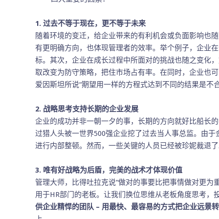
1. 过去不等于现在，更不等于未来
随着环境的变迁，给企业带来的有利机会或负面影响也随
有更明确方向，也体现管理者的效率。举个例子，企业在
标。其次，企业在成长过程中所面对的挑战也随之变化，
取改变为防守策略，把住市场占有率。在同时，企业也可能
爱因斯坦所说“期望用一样的方程式达到不同的结果是不合
2. 战略思考支持长期的企业发展
企业的成功并非一朝一夕的事，长期的方向就好比船长的
过猎人头被一世界500强企业挖了过去当人事总监。由
进行内部整顿。然而，一些关键的人员已经被珍妮裁退了
3. 唯有好战略为后盾，完美的战术才体现价值
管理大师，比得吐拉克说“做对的事要比把事情做对更为
用于HR部门的老板。让我们换位思维从老板角度思考，
供企业精悍的团队 – 用最快、最容易的方式把企业远景