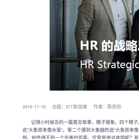
2016-11-10 出版：ICT新加坡 作者：陈庆欣
记得小时候念的一篇寓言故事，瞎子摸象。四个瞎子从
说“大象原来像水管”。第二个摸到大象腿的说“大象原来
侧，始终得不到一个完善的答案。究竟是谁对谁错呢？其