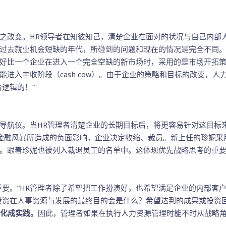
之改变。HR领导者在知彼知己，清楚企业在面对的状况与自己内部
过去就业机会短缺的年代，所碰到的问题和现在的情况是完全不同
好比一个企业在进入一个完全空缺的新市场时，采用的是市场开拓
进入丰收阶段（cash cow）。由于企业的策略和目标的改变，
逻辑的！”
导航仪。当HR管理者清楚企业的长期目标后，将更容易针对这目标
于金融风暴所造成的负面影响，企业决定收缩、裁员。新上任的珍妮
。跟着珍妮也被列入裁退员工的名单中。这体现优先战略思考的重
重要。”HR管理者除了希望把工作扮演好，也希望满足企业的内部客
投资在人事资源与发展的最终目的会是什么？希望达到的成果或投资
转化成实践。
因此，管理者如果在执行人力资源管理时能不时从战略