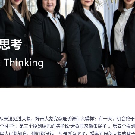
来没见过大象，好奇大象究竟是长得什么模样？有一天，机会终于
像个柱子”。第三个摸到尾巴的瞎子说“大象原来像条绳子”。第四个摸
实大家都知道，他们都没错，只是断章取义，摸索到局部大象的瞎