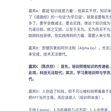
嘉宾A：都说“知识就是力量”，但其实不然，知
了《道德经》的一句话“为学日益”，就是说要每
多了，要学会做减法，要去实践，使这个知识成为
为道日损。损之又损，以至于无为。无为而无不为
联网科技获得，但实践得到的力量，需要人来引导
嘉宾B：即便厉害如阿尔法狗（Alpha Go），
来完成，技术无法替代。
嘉宾C（陈庆欣）：首先，培训师是知识的传递者
此项，科技无法取代；其次，学习是培训师与学员
代。
嘉宾D：人创造了科技，但不可以被科技牵着鼻子
把PPT当作主角，而应该是人（培训师本身）。
主持人Justin：人与机器有几点不同：1.人会